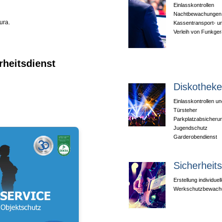
Einlasskontrollen
Nachtbewachungen m
ura.
Kassentransport- 
Verleih von Funkger
rheitsdienst
Diskothek
Einlasskontrollen 
Türsteher
Parkplatzabsicheru
Jugendschutz
Garderobendienst
Sicherheit
Erstellung individue
Werkschutzbewach