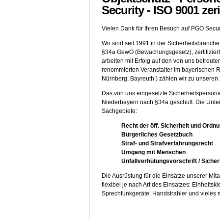
Security - ISO 9001 zerif
Vielen Dank für Ihren Besuch auf PGO Securi
Wir sind seit 1991 in der Sicherheitsbranch
§34a GewO (Bewachungsgesetz), zertifizier
arbeiten mit Erfolg auf den von uns betreute
renommierten Veranstalter im bayerischen 
Nürnberg, Bayreuth ) zählen wir zu unseren
Das von uns eingesetzte Sicherheitspersonal
Niederbayern nach §34a geschult. Die Unter
Sachgebiete:
Recht der öff. Sicherheit und Ordn
Bürgerliches Gesetzbuch
Straf- und Strafverfahrungsrecht
Umgang mit Menschen
Unfallverhütungsvorschrift / Siche
Die Ausrüstung für die Einsätze unserer Mita
flexibel je nach Art des Einsatzes: Einheitsk
Sprechfunkgeräte, Handstrahler und vieles 