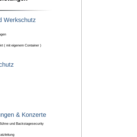
d Werkschutz
ngen
rt ( mit eigenem Container )
chutz
ungen & Konzerte
Bühne und Backstagesecurity
atzleitung