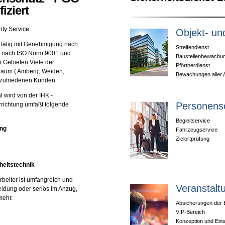
iziert
ty Service.
Objekt- un
e tätig mit Genehmigung nach
Streifendienst
t nach ISO Norm 9001 und
Baustellenbewachu
n Gebieten.Viele der
Pförtnerdienst
Raum ( Amberg, Weiden,
Bewachungen aller A
 zufriedenen Kunden.
 wird von der IHK -
Personens
richtung umfaßt folgende
Begleitservice
ung
Fahrzeugservice
Zielortprüfung
rheitstechnik
rbeiter ist umfangreich und
Veranstalt
leidung oder seriös im Anzug,
mehr.
Absicherungen der 
VIP-Bereich
Konzeption und Eins