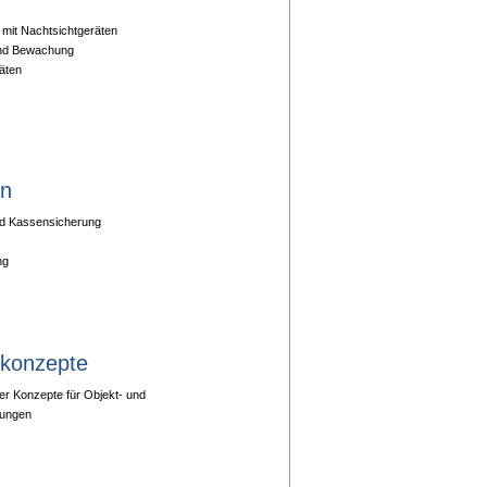
it Nachtsichtgeräten
und Bewachung
äten
en
und Kassensicherung
ng
skonzepte
ller Konzepte für Objekt- und
ungen